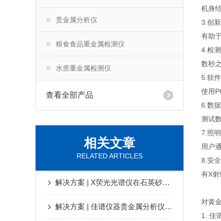
机身
贵金属分析仪
3.创
有助
粮食食品重金属检测仪
4.检
数秒
水质重金属检测仪
5.软
使用
查看全部产品
6.数
测试
7.照
相关文章
用户
RELATED ARTICLES
8.安
有X
解决方案 | X荧光光谱仪在石英砂检测中应用
对黄
解决方案 | 佳谱仪器贵金属分析仪，让检测品质全速提升
1.
.佳