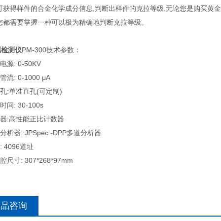
即可获得样件的合金化学成分信息,判断出样件的克拉等级.无论您是购买黄
,您都需要掌握一种可以极为精确地判断克拉等级。
属检测仪
PM-300技术参数：
电源: 0-50KV
管流: 0-1000 μA
直孔:单准直孔(可定制)
时间: 30-100s
测器:高性能正比计数器
分析器: JPSpec -DPP多道分析器
: 4096道址
腔尺寸: 307*268*97mm
产品咨询