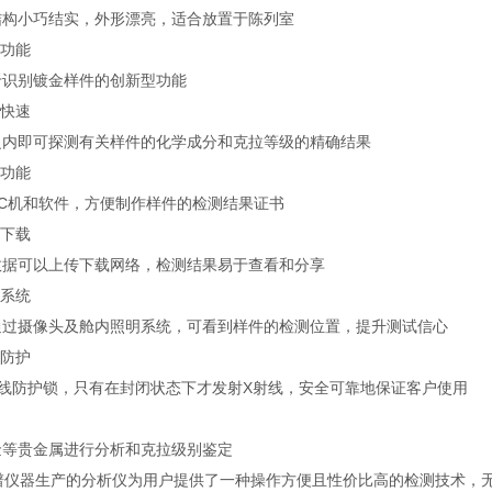
结构小巧结实，外形漂亮，适合放置于陈列室
新功能
于识别镀金样件的创新型功能
测快速
之内即可探测有关样件的化学成分和克拉等级的精确结果
件功能
PC机和软件，方便制作样件的检测结果证书
据下载
数据可以上传下载网络，检测结果易于查看和分享
明系统
通过摄像头及舱内照明系统，可看到样件的检测位置，提升测试信心
全防护
射线防护锁，只有在封闭状态下才发射X射线，安全可靠地保证客户使用
金等贵金属进行分析和克拉级别鉴定
谱仪器生产的分析仪为用户提供了一种操作方便且性价比高的检测技术，