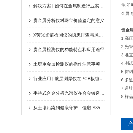
件,
解决方案 | 如何在金属制造行业实现“高效率高质量”
金属
贵金属分析仪对珠宝价值鉴定的意义
贵金
X荧光光谱检测仪的隐患排查与风险控制
1.高压
2.光管
贵金属检测仪的功能特点和应用途径
3.准
4.测试
土壤重金属检测仪的操作注意事项
5.探
行业应用 | 镀层测厚仪在PCB板镀层检测的应用优势
6.多道
7.道址
手持式合金分析光谱仪在合金铸造业中的优势和应用
8.样品
从土壤污染到健康守护，佳谱 S350 让重金属检测 “快” 人一步