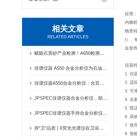
应用
内燃
相关文章
物质
RELATED ARTICLES
t）、
会发
赋能石英砂产业检测！A650检测仪，筑牢原料品质防线
仪器
佳谱仪器 A550 合金分析仪为石油化工阀门材质鉴别提供可靠方案
1. 
2. 
佳谱仪器A550合金分析仪：合页检测的无损之选
3. 
JPSPEC佳谱仪器合金分析仪，助力电机产品质量防线
4.
5. 
JPSPEC佳谱仪器手持合金分析仪在精密锻件检测的应用优势
6. 
7. 
捍“卫“品质 | X荧光光谱仪在卫浴洁具检测中的应用优势
8. 