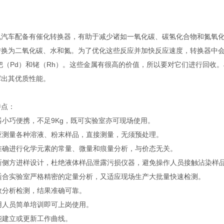
：
机汽车配备有催化转换器，有助于减少诸如一氧化碳、碳氢化合物和氮氧
转换为二氧化碳、水和氮。为了优化这些反应并加快反应速度，转换器中会
钯（Pd）和铑（Rh）。这些金属有很高的价值，所以要对它们进行回收。J
挥出其优质性能。
特点：
仪器小巧便携，不足9Kg，既可实验室亦可现场使用。
适应测量各种溶液、粉末样品，直接测量，无须预处理。
可准确进行化学元素的常量、微量和痕量分析，与价态无关。
 全新侧方进样设计，杜绝液体样品泄露污损仪器，避免操作人员接触沾染样
既适合实验室严格精密的定量分析，又适应现场生产大批量快速检测。
高效分析检测，结果准确可靠。
使用人员简单培训即可上岗使用。
智能建立或更新工作曲线。