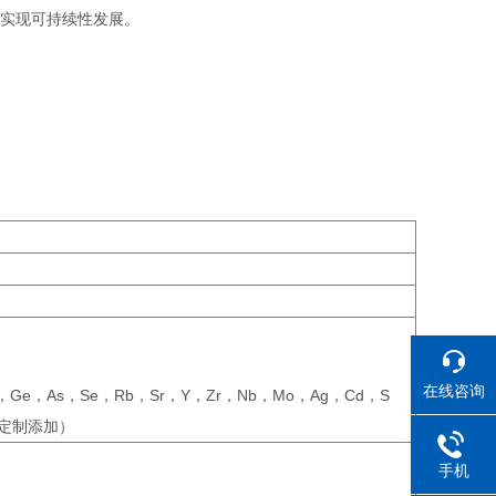
，实现可持续性发展。
在线咨询
a，Ge，As，Se，Rb，Sr，Y，Zr，Nb，Mo，Ag，Cd，S
需求定制添加）
手机