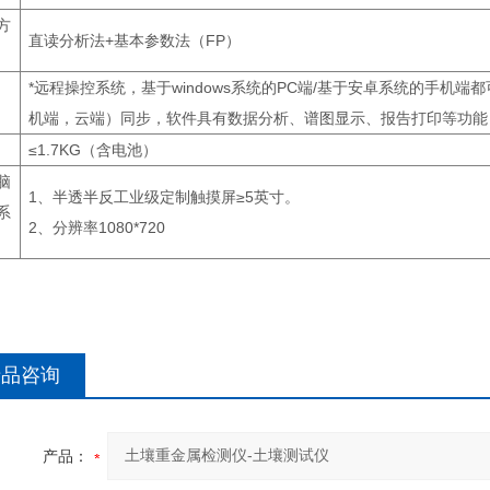
方
直读分析法+基本参数法（FP）
*远程操控系统，基于windows系统的PC端/基于安卓系统的手机
机端，云端）同步，软件具有数据分析、谱图显示、报告打印等功能
≤1.7KG（含电池）
脑
1、半透半反工业级定制触摸屏≥5英寸。
系
2、分辨率1080*720
产品咨询
产品：