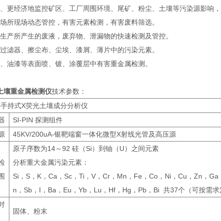
更快、更经济地监控矿区、工厂周围环境、尾矿、粉尘、土壤等污染源影响
工作场所现场动态管控，有害元素检测，有害废料筛选。
工业生产所产生的废液，废弃物、泄漏物的快速检测及管控。
空气过滤器、擦尘布、尘埃、漆屑、薄片中的污染元素。
涂料、油漆等表面喷、镀、涂覆层中有害重金属检测。
土壤重金属检测仪
技术参数：
50手持式X荧光土壤成分分析仪
器
SI-PIN 探测组件
源
45KV/200uA-银靶端窗一体化微型X射线光管及高压源
原子序数为14～92 硅（Si）到铀（U）之间元素
检
分析重大金属污染元素：
围
Si，S，K，Ca，Sc，Ti，V，Cr，Mn，Fe，Co，Ni，Cu，Zn，G
n，Sb，I，Ba，Eu，Yb，Lu，Hf，Hg，Pb，Bi 共37个（可按
对
固体、粉末